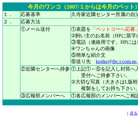
今月のワンコ（2007/１からは今月のペット
１．
応募基準
久寺家近隣センター所属の自
２．
応募方法
①メール送付
①表題を
「ペットコーへ応募
②飼い主のお名前（HPに苗字
③電話（連絡用です。HPには
④ワンちゃんの画像
⑤簡単な紹介文
⑥送り先
kujike@tbc.t-com.ne.
②近隣センターへ持参
①上記①～⑤を記入し封筒へ
受付へご持参下さい。
②大切な写真（大きさはL版
複製をしてお持ち下さい
③広報部メンバーへ
①各広報部のメンバーへご相
｜
戻る